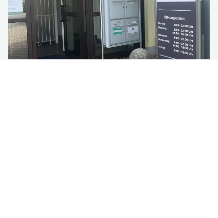
Renovierung im Rathaus:
Vorübergehende Verlagerung
einzelner Fachbereiche
Aufgrund notwendiger Renovierungsarbeiten im 3.
Obergeschoss des Rathauses werden ab Montag,
13. Jul...
mehr lesen
Alle Nachrichten lesen