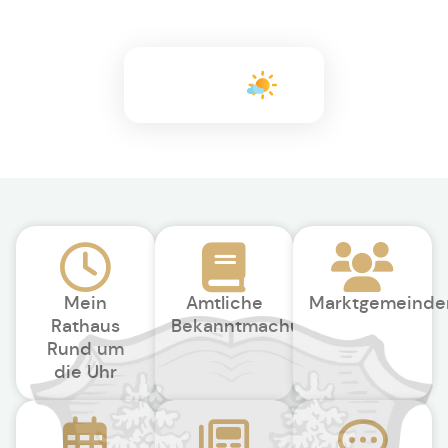
+25°C
Mein
Amtliche
Marktgemeinde
Rathaus
Bekanntmachungen
Rund um
die Uhr