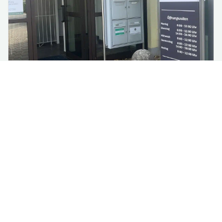
Renovierung im Rathaus:
Vorübergehende Verlagerung
einzelner Fachbereiche
Aufgrund notwendiger Renovierungsarbeiten im 3.
Obergeschoss des Rathauses werden ab Montag,
13. Jul...
mehr lesen
Alle Nachrichten lesen