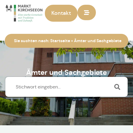
Kontakt
Zur Startseite
Sie suchten nach:
Startseite
»
Ämter und Sachgebiete
Ämter und Sachgebiete