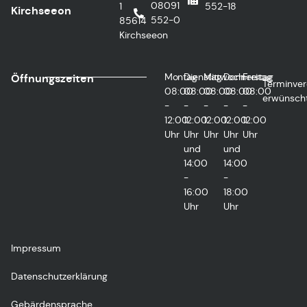
08091
1
552-18
Kirchseeon
552-0
85614
Kirchseeon
Montag
Dienstag
Mittwoch
Donnerstag
Freitag
Öffnungszeiten
Terminver
08:00
08:00
08:00
08:00
08:00
erwünsch
-
-
-
-
-
12:00
12:00
12:00
12:00
12:00
Uhr
Uhr
Uhr
Uhr
Uhr
und
und
14:00
14:00
-
-
16:00
18:00
Uhr
Uhr
Impressum
Datenschutzerklärung
Gebärdensprache