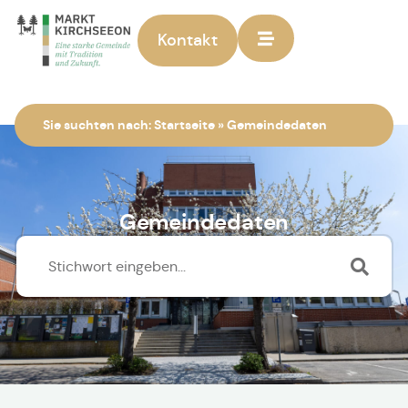
Kontakt
Zur Startseite
Sie suchten nach:
Startseite
»
Gemeindedaten
Gemeindedaten