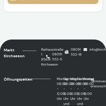
Rathausstraße
08091
info@kirc
Markt
08091
1
552-18
Kirchseeon
552-0
85614
Kirchseeon
Montag
Dienstag
Mittwoch
Donnerstag
Freitag
Öffnungszeiten
Terminver
08:00
08:00
08:00
08:00
08:00
erwünsch
-
-
-
-
-
12:00
12:00
12:00
12:00
12:00
Uhr
Uhr
Uhr
Uhr
Uhr
und
und