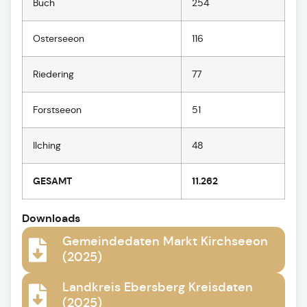
Buch
254
Osterseeon
116
Riedering
77
Forstseeon
51
Ilching
48
GESAMT
11.262
Downloads
Gemeindedaten Markt Kirchseeon
(2025)
Landkreis Ebersberg Kreisdaten
(2025)