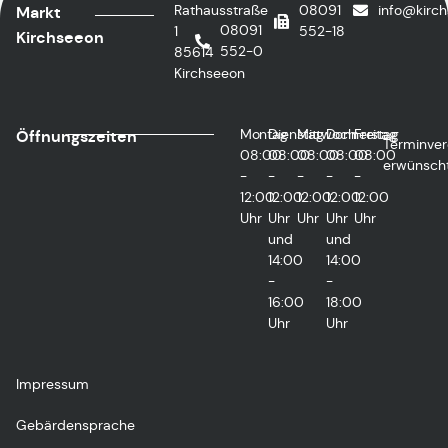
Rathausstraße
08091
info@kirc
Markt
08091
1
552-18
Kirchseeon
552-0
85614
Kirchseeon
Montag
Dienstag
Mittwoch
Donnerstag
Freitag
Öffnungszeiten
Terminver
08:00
08:00
08:00
08:00
08:00
erwünsch
-
-
-
-
-
12:00
12:00
12:00
12:00
12:00
Uhr
Uhr
Uhr
Uhr
Uhr
und
und
14:00
14:00
-
-
16:00
18:00
Uhr
Uhr
Impressum
Gebärdensprache