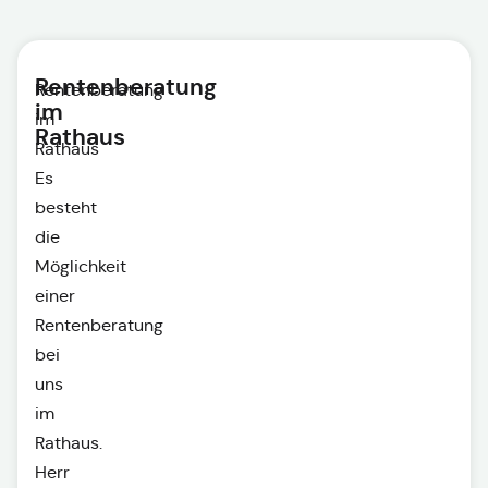
Rentenberatung
Rentenberatung
im
im
Rathaus
Rathaus
Es
besteht
die
Möglichkeit
einer
Rentenberatung
bei
uns
im
Rathaus.
Herr