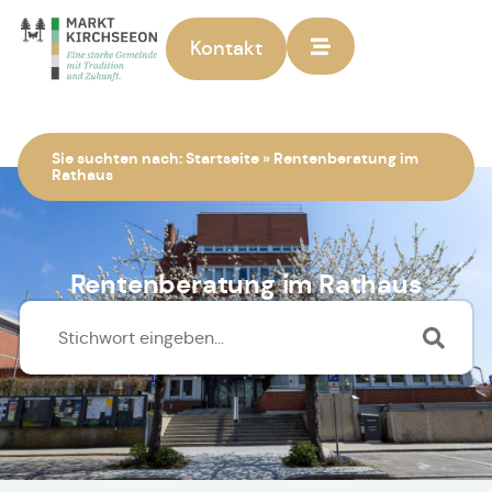
Kontakt
Zur Startseite
Sie suchten nach:
Startseite
»
Rentenberatung im
Rathaus
Rentenberatung im Rathaus