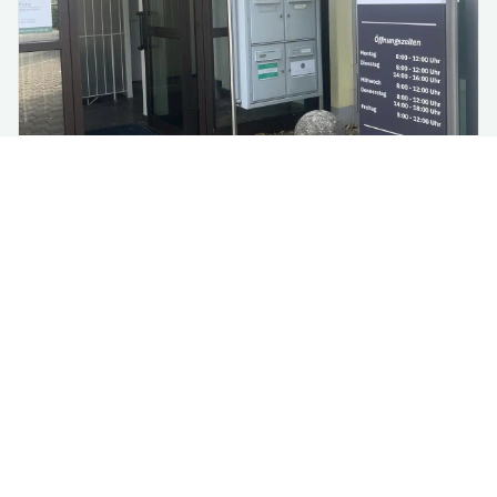
Renovierung im Rathaus:
Vorübergehende Verlagerung
einzelner Fachbereiche
Aufgrund notwendiger Renovierungsarbeiten im 3.
Obergeschoss des Rathauses werden ab Montag,
13. Jul...
mehr lesen
Alle Nachrichten lesen