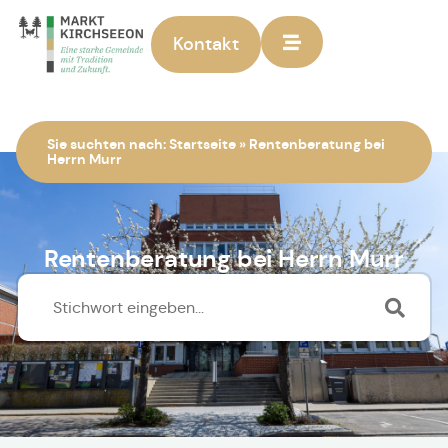
Kontakt
Zur Startseite
Sie suchten nach:
Startseite
»
Rentenberatung bei
Herrn Murr
Rentenberatung bei Herrn Murr