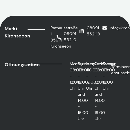
Rathausstraße
08091
info@kirc
Markt
08091
1
552-18
Kirchseeon
552-0
85614
Kirchseeon
Montag
Dienstag
Mittwoch
Donnerstag
Freitag
Öffnungszeiten
Terminver
08:00
08:00
08:00
08:00
08:00
erwünsch
-
-
-
-
-
12:00
12:00
12:00
12:00
12:00
Uhr
Uhr
Uhr
Uhr
Uhr
und
und
14:00
14:00
-
-
16:00
18:00
Uhr
Uhr