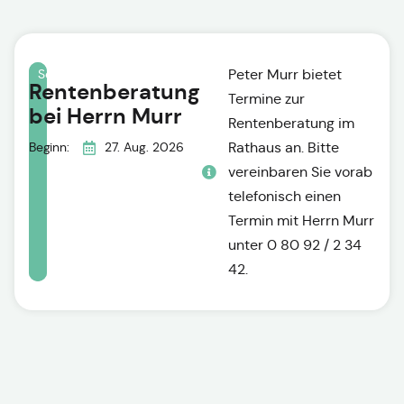
Einzeltermin
Senioren
Peter Murr bietet
Rentenberatung
Termine zur
bei Herrn Murr
Rentenberatung im
Beginn:
27. Aug. 2026
Rathaus an. Bitte
vereinbaren Sie vorab
telefonisch einen
Termin mit Herrn Murr
unter 0 80 92 / 2 34
42.