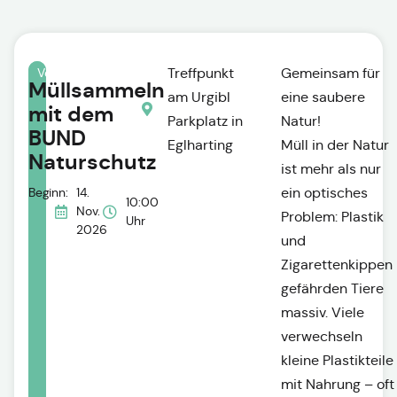
Einzeltermin
Vereine
Treffpunkt
Gemeinsam für
Müllsammeln
am Urgibl
eine saubere
mit dem
Parkplatz in
Natur!
BUND
Eglharting
Müll in der Natur
Naturschutz
ist mehr als nur
Beginn:
14.
ein optisches
10:00
Nov.
Problem: Plastik
Uhr
2026
und
Zigarettenkippen
gefährden Tiere
massiv. Viele
verwechseln
kleine Plastikteile
mit Nahrung – oft