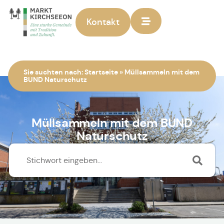
Kontakt
Zur Startseite
Sie suchten nach:
Startseite
»
Müllsammeln mit dem
BUND Naturschutz
Müllsammeln mit dem BUND
Naturschutz