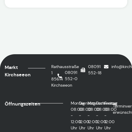
Rathausstraße
08091
info@kirc
Markt
08091
1
552-18
Kirchseeon
552-0
85614
Kirchseeon
Montag
Dienstag
Mittwoch
Donnerstag
Freitag
Öffnungszeiten
Terminver
08:00
08:00
08:00
08:00
08:00
erwünsch
-
-
-
-
-
12:00
12:00
12:00
12:00
12:00
Uhr
Uhr
Uhr
Uhr
Uhr