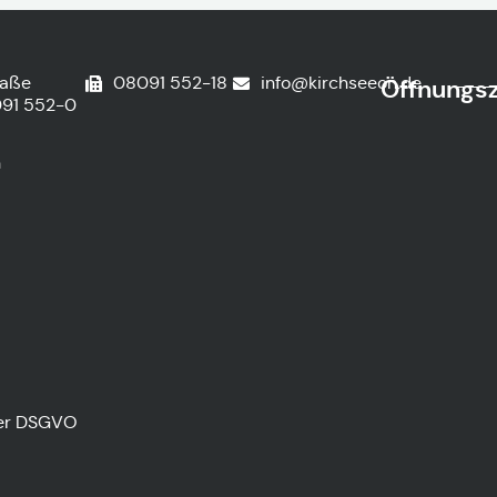
raße
08091 552-18
info@kirchseeon.de
Öffnungsz
91 552-0
n
der DSGVO