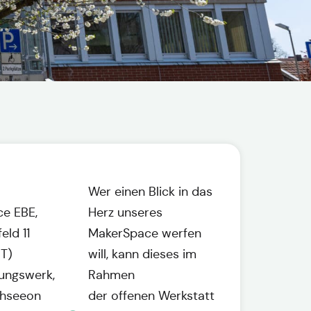
Wer einen Blick in das
e EBE,
Herz unseres
eld 11
MakerSpace werfen
T)
will, kann dieses im
dungswerk,
Rahmen
chseeon
der offenen Werkstatt