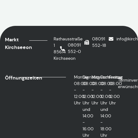
Rathausstraße
08091
info@kirc
Markt
08091
1
552-18
Kirchseeon
552-0
85614
Kirchseeon
Montag
Dienstag
Mittwoch
Donnerstag
Freitag
Öffnungszeiten
Terminver
08:00
08:00
08:00
08:00
08:00
erwünsch
-
-
-
-
-
12:00
12:00
12:00
12:00
12:00
Uhr
Uhr
Uhr
Uhr
Uhr
und
und
14:00
14:00
-
-
16:00
18:00
Uhr
Uhr