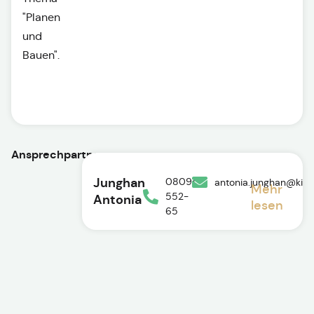
"Planen
und
Bauen".
Ansprechpartner
Junghan
08091
antonia.junghan@kir
Mehr
552-
Antonia
lesen
65