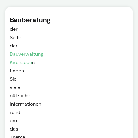
Bauberatung
Auf
der
Seite
der
Bauverwaltung
Kirchseeo
n
finden
Sie
viele
nützliche
Informationen
rund
um
das
Thema