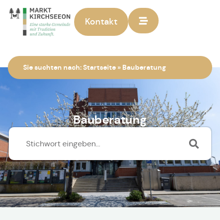
Kontakt
Zur Startseite
Sie suchten nach:
Startseite
»
Bauberatung
Bauberatung