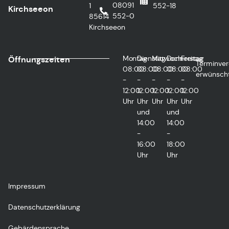
08091
1
552-18
Kirchseeon
552-0
85614
Kirchseeon
Montag
Dienstag
Mittwoch
Donnerstag
Freitag
Öffnungszeiten
Terminver
08:00
08:00
08:00
08:00
08:00
erwünsch
-
-
-
-
-
12:00
12:00
12:00
12:00
12:00
Uhr
Uhr
Uhr
Uhr
Uhr
und
und
14:00
14:00
-
-
16:00
18:00
Uhr
Uhr
Impressum
Datenschutzerklärung
Gebärdensprache