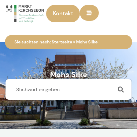
Kontakt
Zur Startseite
Sie suchten nach:
Startseite
»
Mohs Silke
Mohs Silke