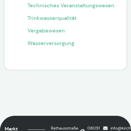
Technisches Veranstaltungswesen
Trinkwasserqualität
Vergabewesen
Wasserversorgung
Rathausstraße
08091
info@kirc
Markt