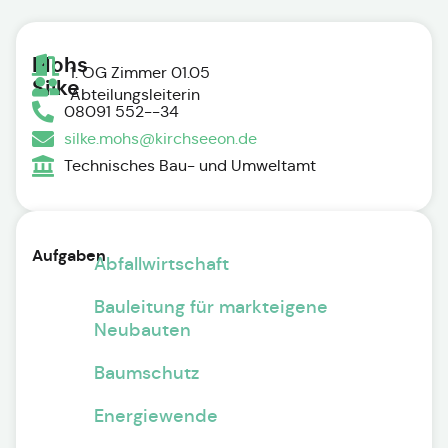
Mohs
1. OG Zimmer 01.05
Silke
Abteilungsleiterin
08091 552--34
silke.mohs@kirchseeon.de
Technisches Bau- und Umweltamt
Aufgaben
Abfallwirtschaft
Bauleitung für markteigene
Neubauten
Baumschutz
Energiewende