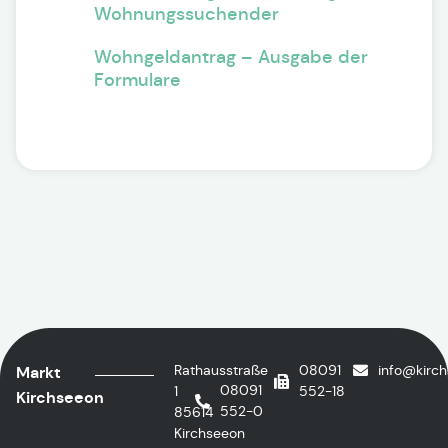
Wohnungssuchender
Wohngeldantrag – Ausgabe der
Formulare
Rathausstraße
08091
info@kirc
Markt
08091
1
552-18
Kirchseeon
552-0
85614
Kirchseeon