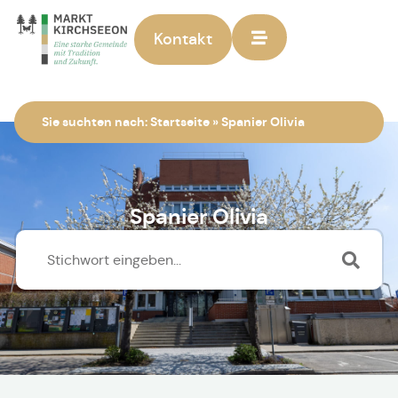
Kontakt
Zur Startseite
Sie suchten nach:
Startseite
»
Spanier Olivia
Spanier Olivia