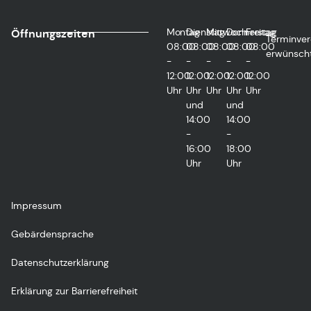
Montag
Dienstag
Mittwoch
Donnerstag
Freitag
Öffnungszeiten
Terminver
08:00
08:00
08:00
08:00
08:00
erwünsch
-
-
-
-
-
12:00
12:00
12:00
12:00
12:00
Uhr
Uhr
Uhr
Uhr
Uhr
und
und
14:00
14:00
-
-
16:00
18:00
Uhr
Uhr
Impressum
Gebärdensprache
Datenschutzerklärung
Erklärung zur Barrierefreiheit