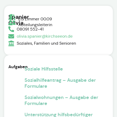
Spanier
EG Zimmer 00.09
Olivia
Abteilungsleiterin
08091 552-41
olivia.spanier@kirchseeon.de
Soziales, Familien und Senioren
Aufgaben
Soziale Hilfsstelle
Sozialhilfeantrag – Ausgabe der
Formulare
Sozialwohnungen – Ausgabe der
Formulare
Unterstützung hilfsbedürftiger