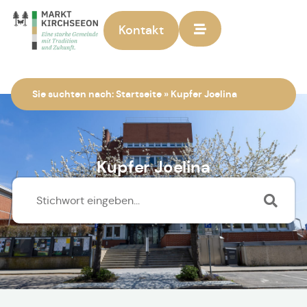
Kontakt
Zur Startseite
Sie suchten nach:
Startseite
»
Kupfer Joelina
Kupfer Joelina