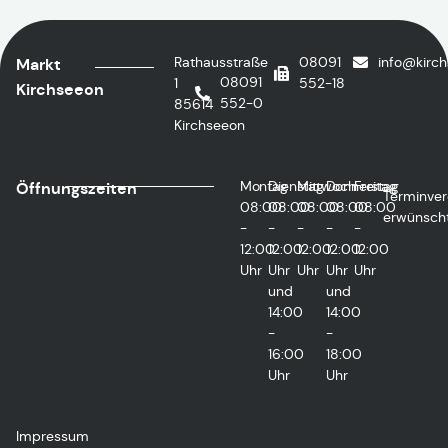
Rathausstraße
08091
info@kirc
Markt
08091
1
552-18
Kirchseeon
552-0
85614
Kirchseeon
Montag
Dienstag
Mittwoch
Donnerstag
Freitag
Öffnungszeiten
Terminver
08:00
08:00
08:00
08:00
08:00
erwünsch
-
-
-
-
-
12:00
12:00
12:00
12:00
12:00
Uhr
Uhr
Uhr
Uhr
Uhr
und
und
14:00
14:00
-
-
16:00
18:00
Uhr
Uhr
Impressum