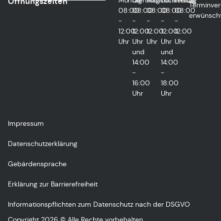
Montag
Dienstag
Mittwoch
Donnerstag
Freitag
Öffnungszeiten
Terminver
08:00
08:00
08:00
08:00
08:00
erwünsch
-
-
-
-
-
12:00
12:00
12:00
12:00
12:00
Uhr
Uhr
Uhr
Uhr
Uhr
und
und
14:00
14:00
-
-
16:00
18:00
Uhr
Uhr
Impressum
Datenschutzerklärung
Gebärdensprache
Erklärung zur Barrierefreiheit
Informationspflichten zum Datenschutz nach der DSGVO
Copyright 2026 © Alle Rechte vorbehalten.