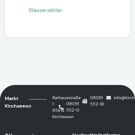
Wasserzähler
Rathausstraße
08091
info@kirc
Markt
08091
1
552-18
Kirchseeon
552-0
85614
Kirchseeon