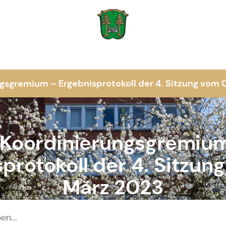
Zur Startseite
ngsgremium – Ergebnisprotokoll der 4. Sitzung vom 
 Koordinierungsgremiu
protokoll der 4. Sitzun
März 2023