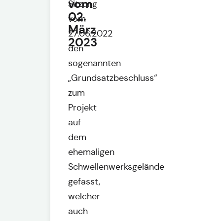
vom
Sitzung
02.
vom
März
27.06.2022
2023
den
sogenannten
„Grundsatzbeschluss“
zum
Projekt
auf
dem
ehemaligen
Schwellenwerksgelände
gefasst,
welcher
auch