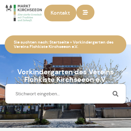
Kontakt
Zur Startseite
Sie suchten nach:
Startseite
»
Vorkindergarten des
Vereins Flohkiste Kirchseeon e.V.
Vorkindergarten des Vereins
Flohkiste Kirchseeon e.V.