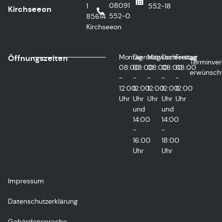
08091
1
552-18
Kirchseeon
552-0
85614
Kirchseeon
Montag
Dienstag
Mittwoch
Donnerstag
Freitag
Öffnungszeiten
Terminver
08:00
08:00
08:00
08:00
08:00
erwünsch
-
-
-
-
-
12:00
12:00
12:00
12:00
12:00
Uhr
Uhr
Uhr
Uhr
Uhr
und
und
14:00
14:00
-
-
16:00
18:00
Uhr
Uhr
Impressum
Datenschutzerklärung
Gebärdensprache