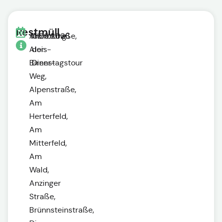
Restmüll
Ahornstraße,
15.09.2026
Abholung
Alois-
der
Birner-
Dienstagstour
Weg,
Alpenstraße,
Am
Herterfeld,
Am
Mitterfeld,
Am
Wald,
Anzinger
Straße,
Brünnsteinstraße,