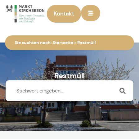
Kontakt
Zur Startseite
Sie suchten nach:
Startseite
»
Restmüll
Restmüll