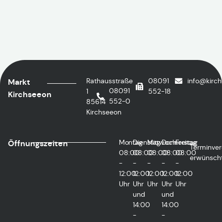
Rathausstraße
08091
info@kirc
Markt
08091
1
552-18
Kirchseeon
552-0
85614
Kirchseeon
Montag
Dienstag
Mittwoch
Donnerstag
Freitag
Öffnungszeiten
Terminver
08:00
08:00
08:00
08:00
08:00
erwünsch
-
-
-
-
-
12:00
12:00
12:00
12:00
12:00
Uhr
Uhr
Uhr
Uhr
Uhr
und
und
14:00
14:00
-
-