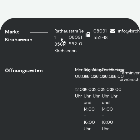
Rathausstraße
08091
info@kirc
Markt
08091
1
552-18
Kirchseeon
552-0
85614
Kirchseeon
Montag
Dienstag
Mittwoch
Donnerstag
Freitag
Öffnungszeiten
Terminver
08:00
08:00
08:00
08:00
08:00
erwünsch
-
-
-
-
-
12:00
12:00
12:00
12:00
12:00
Uhr
Uhr
Uhr
Uhr
Uhr
und
und
14:00
14:00
-
-
16:00
18:00
Uhr
Uhr