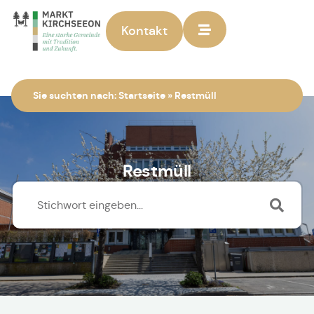
Kontakt
Zur Startseite
Sie suchten nach:
Startseite
»
Restmüll
Restmüll