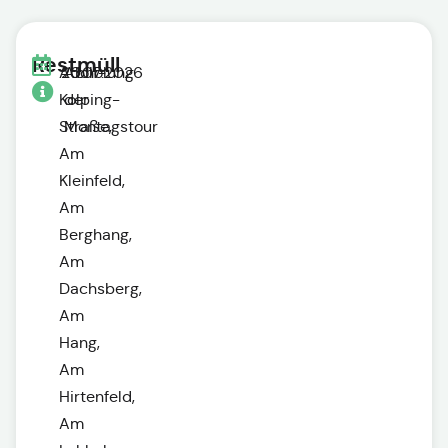
Restmüll
Adolf-
20.07.2026
Abholung
Kolping-
der
Straße,
Montagstour
Am
Kleinfeld,
Am
Berghang,
Am
Dachsberg,
Am
Hang,
Am
Hirtenfeld,
Am