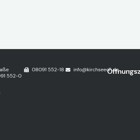
raße
08091 552-18
info@kirchseeon.de
Öffnungsz
91 552-0
n