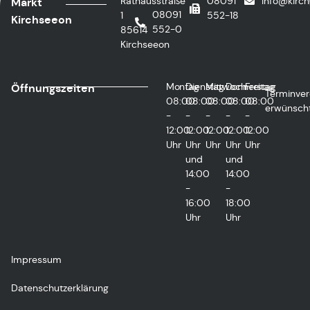
Rathausstraße
08091
info@kirc
Markt
08091
1
552-18
Kirchseeon
552-0
85614
Kirchseeon
Montag
Dienstag
Mittwoch
Donnerstag
Freitag
Öffnungszeiten
Terminver
08:00
08:00
08:00
08:00
08:00
erwünsch
-
-
-
-
-
12:00
12:00
12:00
12:00
12:00
Uhr
Uhr
Uhr
Uhr
Uhr
und
und
14:00
14:00
-
-
16:00
18:00
Uhr
Uhr
Impressum
Datenschutzerklärung