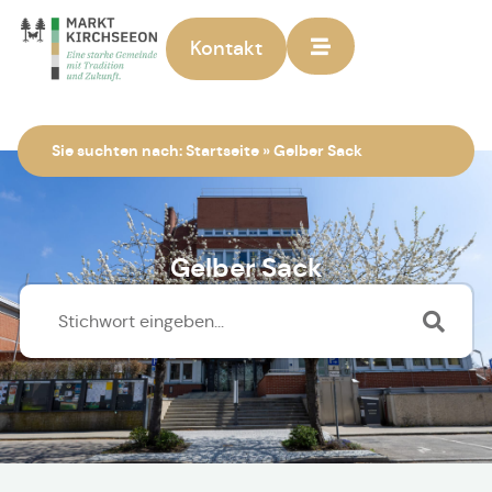
Kontakt
Zur Startseite
Sie suchten nach:
Startseite
»
Gelber Sack
Gelber Sack