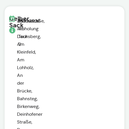
Gelber
Ahornstraße,
28.10.2026
Mittwoch
Sack
Am
Abholung
Dachsberg,
Tour
Am
2
Kleinfeld,
Am
Lohholz,
An
der
Brücke,
Bahnsteg,
Birkenweg,
Deinhofener
Straße,