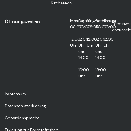
Kirchseeon
Montag
Dienstag
Mittwoch
Donnerstag
Freitag
Öffnungszeiten
Terminver
08:00
08:00
08:00
08:00
08:00
erwünsch
-
-
-
-
-
12:00
12:00
12:00
12:00
12:00
Uhr
Uhr
Uhr
Uhr
Uhr
und
und
14:00
14:00
-
-
16:00
18:00
Uhr
Uhr
Impressum
Datenschutzerklärung
Gebärdensprache
Erklärung zur Barrierefreiheit