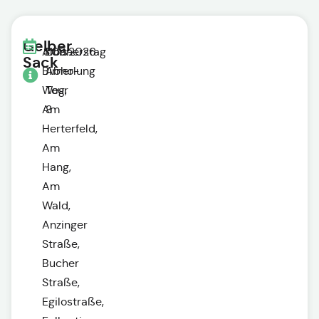
Gelber
Alois-
3.09.2026
Donnerstag
Sack
Birner-
Abholung
Weg,
Tour
Am
3
Herterfeld,
Am
Hang,
Am
Wald,
Anzinger
Straße,
Bucher
Straße,
Egilostraße,