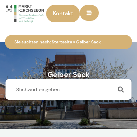
Kontakt
Zur Startseite
Sie suchten nach:
Startseite
»
Gelber Sack
Gelber Sack