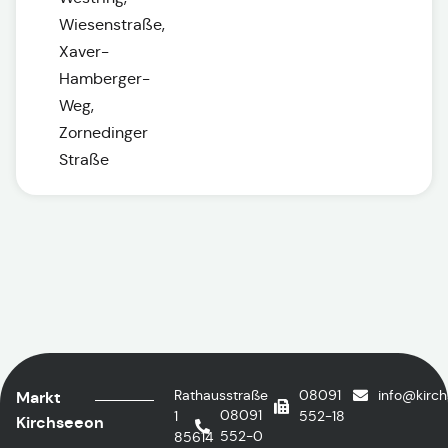
Wiesenstraße,
Xaver-
Hamberger-
Weg,
Zornedinger
Straße
Rathausstraße
08091
info@kirc
Markt
08091
1
552-18
Kirchseeon
552-0
85614