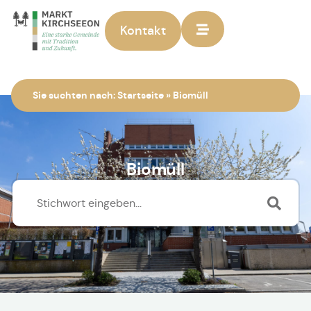
Kontakt
Zur Startseite
Sie suchten nach:
Startseite
»
Biomüll
Biomüll