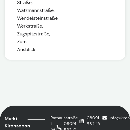
Straße,
Watzmannstraße,
Wendelsteinstraße,
Werkstraße,
Zugspitzstraße,
Zum
Ausblick
Rathausstraße
08091
info@kirc
Markt
08091
1
552-18
Kirchseeon
552-0