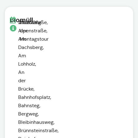
Biomüll
Ahornstraße,
2.11.2026
Abholung
Alpenstraße,
der
Am
Montagstour
Dachsberg,
Am
Lohholz,
An
der
Brücke,
Bahnhofsplatz,
Bahnsteg,
Bergweg,
Bleibinhausweg,
Brünnsteinstraße,