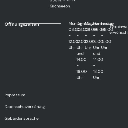
85614
Kirchseeon
Montag
Dienstag
Mittwoch
Donnerstag
Freitag
Öffnungszeiten
Terminver
08:00
08:00
08:00
08:00
08:00
erwünsch
-
-
-
-
-
12:00
12:00
12:00
12:00
12:00
Uhr
Uhr
Uhr
Uhr
Uhr
und
und
14:00
14:00
-
-
16:00
18:00
Uhr
Uhr
Impressum
Datenschutzerklärung
Gebärdensprache