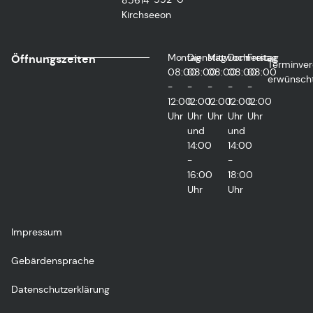
85614
Kirchseeon
Montag
Dienstag
Mittwoch
Donnerstag
Freitag
Öffnungszeiten
Terminver
08:00
08:00
08:00
08:00
08:00
erwünsch
-
-
-
-
-
12:00
12:00
12:00
12:00
12:00
Uhr
Uhr
Uhr
Uhr
Uhr
und
und
14:00
14:00
-
-
16:00
18:00
Uhr
Uhr
Impressum
Gebärdensprache
Datenschutzerklärung