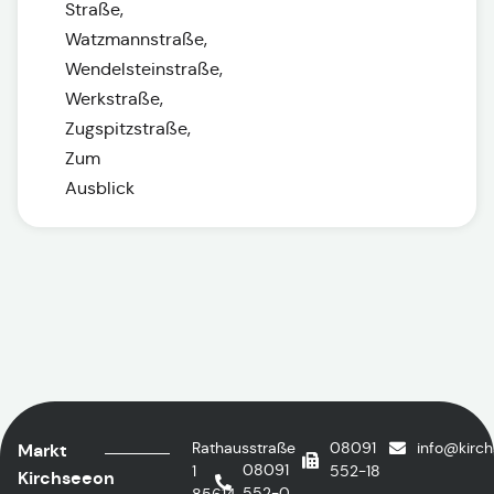
Straße,
Watzmannstraße,
Wendelsteinstraße,
Werkstraße,
Zugspitzstraße,
Zum
Ausblick
Rathausstraße
08091
info@kirc
Markt
08091
1
552-18
Kirchseeon
552-0