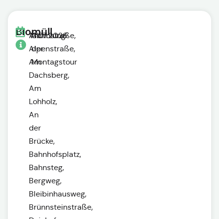
Biomüll
Ahornstraße,
13.07.2026
Abholung
Alpenstraße,
der
Am
Montagstour
Dachsberg,
Am
Lohholz,
An
der
Brücke,
Bahnhofsplatz,
Bahnsteg,
Bergweg,
Bleibinhausweg,
Brünnsteinstraße,