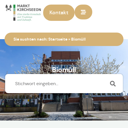
Kontakt
Zur Startseite
Sie suchten nach:
Startseite
»
Biomüll
Biomüll