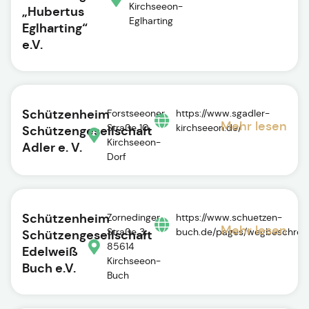
Kirchseeon-
„Hubertus
Eglharting
Eglharting“
e.V.
Schützenheim
Forstseeoner
https://www.sgadler-
Mehr lesen
Straße 10,
kirchseeon.de/
Schützengesellschaft
Kirchseeon-
Adler e. V.
Dorf
Schützenheim
Zornedinger
https://www.schuetzen-
Mehr lesen
Straße 3,
buch.de/pages/wegbeschrei
Schützengesellschaft
85614
Edelweiß
Kirchseeon-
Buch e.V.
Buch