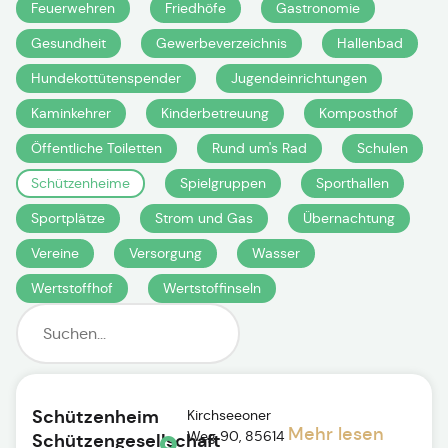
Feuerwehren
Friedhöfe
Gastronomie
Gesundheit
Gewerbeverzeichnis
Hallenbad
Hundekottütenspender
Jugendeinrichtungen
Kaminkehrer
Kinderbetreuung
Komposthof
Öffentliche Toiletten
Rund um's Rad
Schulen
Schützenheime
Spielgruppen
Sporthallen
Sportplätze
Strom und Gas
Übernachtung
Vereine
Versorgung
Wasser
Wertstoffhof
Wertstoffinseln
Schützenheim
Kirchseeoner
Mehr lesen
Weg 90, 85614
Schützengesellschaft