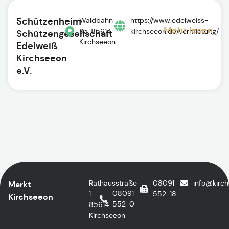
Schützenheim
Waldbahn
https://www.edelweiss-
Mehr lesen
9a, 85614
kirchseeon.de/vermietung/
Schützengesellschaft
Kirchseeon
Edelweiß
Kirchseeon
e.V.
Rathausstraße
08091
info@kirc
Markt
08091
1
552-18
Kirchseeon
552-0
85614
Kirchseeon