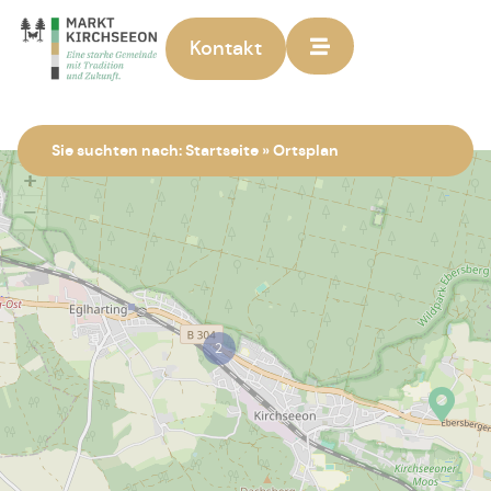
Kontakt
Zur Startseite
Sie suchten nach:
Startseite
»
Ortsplan
+
−
2