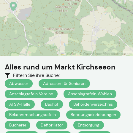
Leaflet
|
©
OpenStreetMap
contributors
Alles rund um
Markt Kirchseeon
Filtern Sie ihre Suche:
Abwasser
Adressen für Senioren
Anschlagtafeln Vereine
Anschlagtafeln Wahlen
ATSV-Halle
Bauhof
Behördenverzeichnis
Bekanntmachungstafeln
Beratungseinrichtungen
Bücherei
Defibrillator
Entsorgung