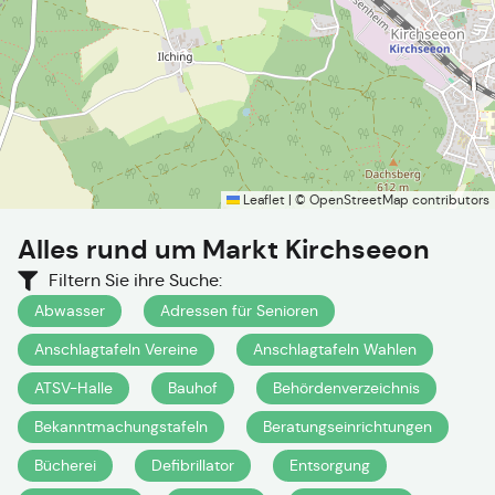
Leaflet
|
©
OpenStreetMap
contributors
Alles rund um
Markt Kirchseeon
Filtern Sie ihre Suche:
Abwasser
Adressen für Senioren
Anschlagtafeln Vereine
Anschlagtafeln Wahlen
ATSV-Halle
Bauhof
Behördenverzeichnis
Bekanntmachungstafeln
Beratungseinrichtungen
Bücherei
Defibrillator
Entsorgung