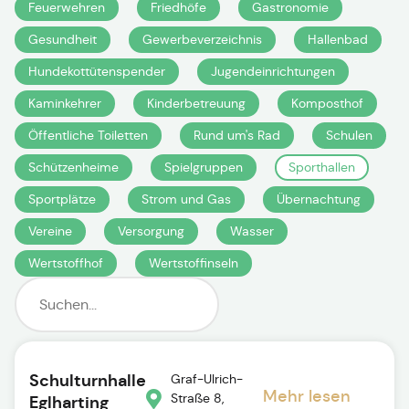
Feuerwehren
Friedhöfe
Gastronomie
Gesundheit
Gewerbeverzeichnis
Hallenbad
Hundekottütenspender
Jugendeinrichtungen
Kaminkehrer
Kinderbetreuung
Komposthof
Öffentliche Toiletten
Rund um's Rad
Schulen
Schützenheime
Spielgruppen
Sporthallen
Sportplätze
Strom und Gas
Übernachtung
Vereine
Versorgung
Wasser
Wertstoffhof
Wertstoffinseln
Schulturnhalle
Graf-Ulrich-
Mehr lesen
Straße 8,
Eglharting