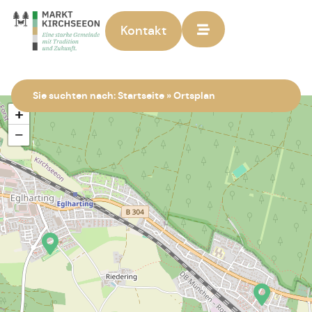
Kontakt
Zur Startseite
Sie suchten nach:
Startseite
»
Ortsplan
+
−