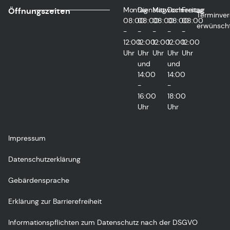
Montag
Dienstag
Mittwoch
Donnerstag
Freitag
Öffnungszeiten
Terminver
08:00
08:00
08:00
08:00
08:00
erwünsch
-
-
-
-
-
12:00
12:00
12:00
12:00
12:00
Uhr
Uhr
Uhr
Uhr
Uhr
und
und
14:00
14:00
-
-
16:00
18:00
Uhr
Uhr
Impressum
Datenschutzerklärung
Gebärdensprache
Erklärung zur Barrierefreiheit
Informationspflichten zum Datenschutz nach der DSGVO