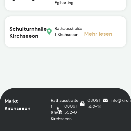
Eglharting
Schulturnhalle
Rathausstraße
Mehr lesen
1, Kirchseeon
Kirchseeon
Rathausstraße
08091
info@kirc
Markt
08091
1
552-18
Kirchseeon
552-0
85614
Kirchseeon