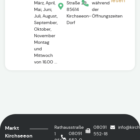
lesen
März, April,
Straße 29,
während
Mai, Juni,
85614
der
Juli, August,
Kirchseeon-
Öffnungszeiten
September,
Dorf
Oktober,
November
Montag
und
Mittwoch
von 16.00 ...
Rathausstraße
08091
info@kirc
Markt
08091
1
552-18
Kirchseeon