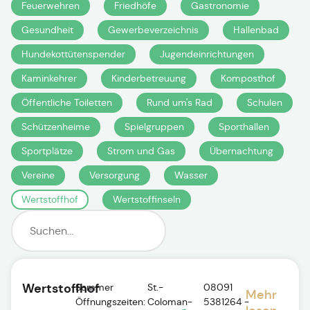
Feuerwehren
Friedhöfe
Gastronomie
Gesundheit
Gewerbeverzeichnis
Hallenbad
Hundekottütenspender
Jugendeinrichtungen
Kaminkehrer
Kinderbetreuung
Komposthof
Öffentliche Toiletten
Rund um's Rad
Schulen
Schützenheime
Spielgruppen
Sporthallen
Sportplätze
Strom und Gas
Übernachtung
Vereine
Versorgung
Wasser
Wertstoffhof
Wertstoffinseln
Wertstoffhof
Sommer
St.-
08091
Mehr
Öffnungszeiten:
Coloman-
5381264 -