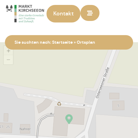
Kontakt
Zur Startseite
Sie suchten nach:
Startseite
»
Ortsplan
+
−