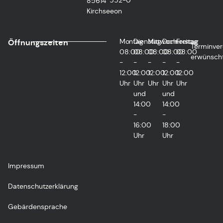
552-0
85614
Kirchseeon
Montag
Dienstag
Mittwoch
Donnerstag
Freitag
Öffnungszeiten
Terminver
08:00
08:00
08:00
08:00
08:00
erwünsch
-
-
-
-
-
12:00
12:00
12:00
12:00
12:00
Uhr
Uhr
Uhr
Uhr
Uhr
und
und
14:00
14:00
-
-
16:00
18:00
Uhr
Uhr
Impressum
Datenschutzerklärung
Gebärdensprache