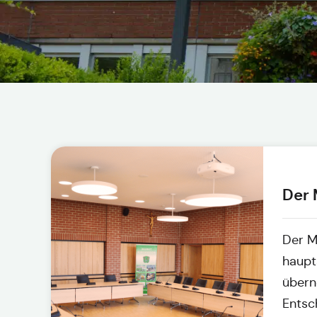
Der 
Der M
haupt
übern
Entsc