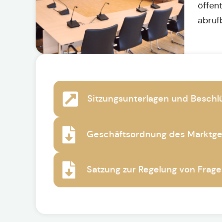
öffen
abruf
Sitzungsunterlagen und Besch
Geschäftsordnung des Marktgem
Satzung zur Regelung von Frag