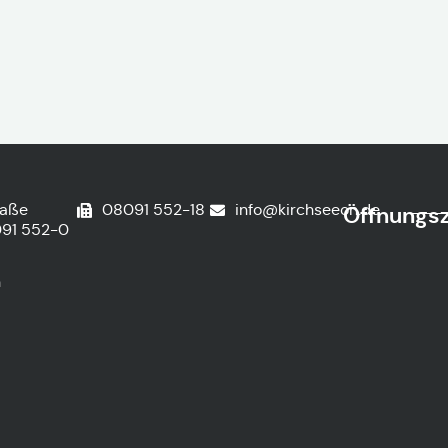
raße
08091 552-18
info@kirchseeon.de
Öffnungsz
91 552-0
n