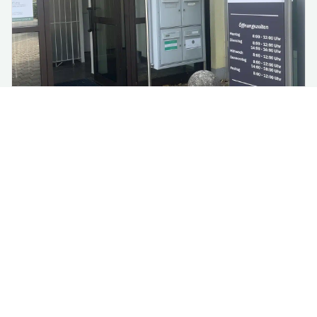
Renovierung im Rathaus:
Vorübergehende Verlagerung
einzelner Fachbereiche
Aufgrund notwendiger Renovierungsarbeiten im 3.
Obergeschoss des Rathauses werden ab Montag,
13. Jul...
mehr lesen
Alle Nachrichten lesen