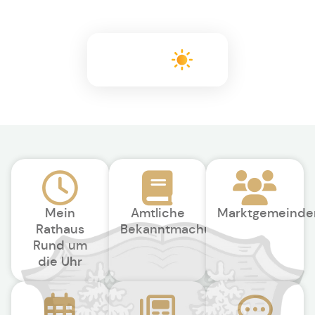
+19°C
Mein
Amtliche
Marktgemeinde
Rathaus
Bekanntmachungen
Rund um
die Uhr