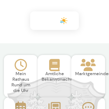
+26°C
Mein
Amtliche
Marktgemeinde
Rathaus
Bekanntmachungen
Rund um
die Uhr