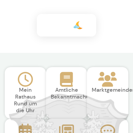
+20°C
Mein
Amtliche
Marktgemeinde
Rathaus
Bekanntmachungen
Rund um
die Uhr