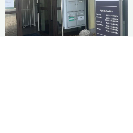
Renovierung im Rathaus:
Vorübergehende Verlagerung
einzelner Fachbereiche
Aufgrund notwendiger Renovierungsarbeiten im 3.
Obergeschoss des Rathauses werden ab Montag,
13. Jul...
mehr lesen
Alle Nachrichten lesen