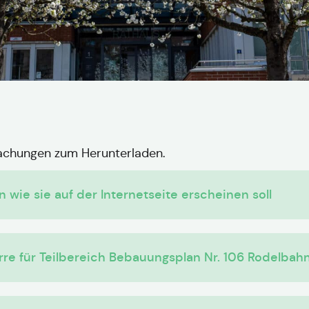
machungen zum Herunterladen.
ie sie auf der Internetseite erscheinen soll
re für Teilbereich Bebauungsplan Nr. 106 Rodelbah