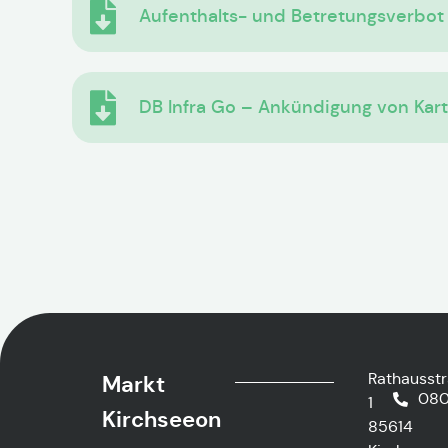
Aufenthalts- und Betretungsverbot
DB Infra Go – Ankündigung von Kart
Rathausst
Markt
080
1
Kirchseeon
85614