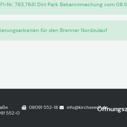
 Fl-Nr. 763,7641 Dirt Park Bekanntmachung vom 08.
ierungsarbeiten für den Brenner Nordzulauf
raße
08091 552-18
info@kirchseeon.de
Öffnungsz
91 552-0