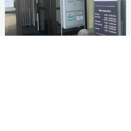
Renovierung im Rathaus:
Vorübergehende Verlagerung
einzelner Fachbereiche
Aufgrund notwendiger Renovierungsarbeiten im 3.
Obergeschoss des Rathauses werden ab Montag,
13. Jul...
mehr lesen
Alle Nachrichten lesen