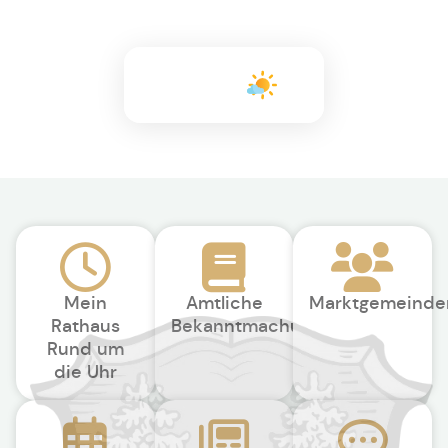
+26°C
Mein
Amtliche
Marktgemeinde
Rathaus
Bekanntmachungen
Rund um
die Uhr