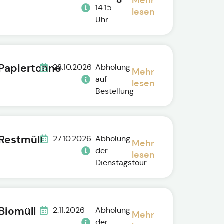
Mehr
14.15
lesen
Uhr
Papiertonne
23.10.2026
Abholung
Mehr
auf
lesen
Bestellung
Restmüll
27.10.2026
Abholung
Mehr
der
lesen
Dienstagstour
Biomüll
2.11.2026
Abholung
Mehr
der