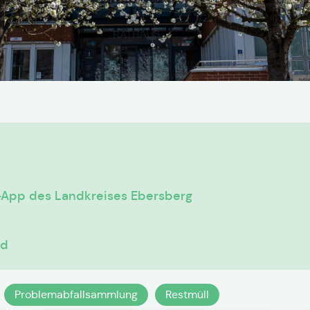
l-App des Landkreises Ebersberg
ad
Problemabfallsammlung
Restmüll