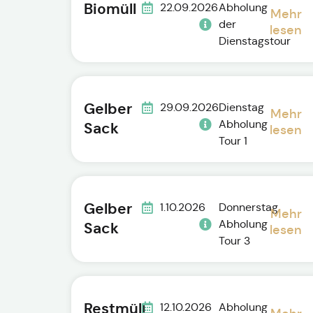
Biomüll
22.09.2026
Abholung
Mehr
der
lesen
Dienstagstour
Gelber
29.09.2026
Dienstag
Mehr
Abholung
Sack
lesen
Tour 1
Gelber
1.10.2026
Donnerstag
Mehr
Abholung
Sack
lesen
Tour 3
Restmüll
12.10.2026
Abholung