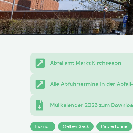
Abfallamt Markt Kirchseeon
Alle Abfuhrtermine in der Abfal
Müllkalender 2026 zum Downlo
Biomüll
Gelber Sack
Papiertonne