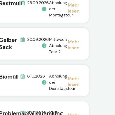
Restmüll
28.09.2026
Abholung
Mehr
der
lesen
Montagstour
Gelber
30.09.2026
Mittwoch
Mehr
Abholung
Sack
lesen
Tour 2
Biomüll
6.10.2026
Abholung
Mehr
der
lesen
Dienstagstour
Problemabfallsammlung
17.10.2026
13.15 -