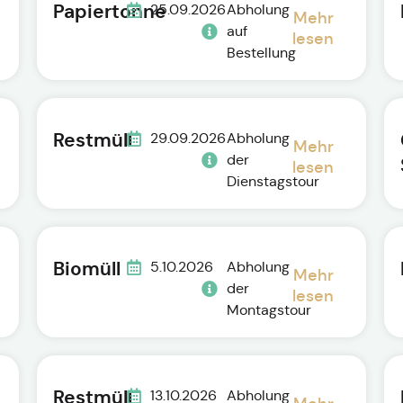
Papiertonne
25.09.2026
Abholung
Mehr
auf
lesen
Bestellung
Restmüll
29.09.2026
Abholung
Mehr
der
lesen
Dienstagstour
Biomüll
5.10.2026
Abholung
Mehr
der
lesen
Montagstour
Restmüll
13.10.2026
Abholung