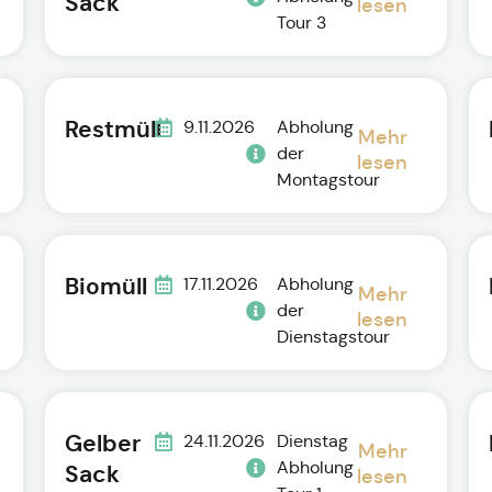
Sack
lesen
Tour 3
Restmüll
9.11.2026
Abholung
Mehr
der
lesen
Montagstour
Biomüll
17.11.2026
Abholung
Mehr
der
lesen
Dienstagstour
Gelber
24.11.2026
Dienstag
Mehr
Abholung
Sack
lesen