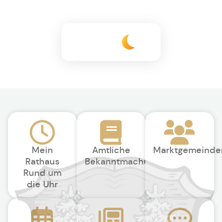
+15°C
Mein
Amtliche
Marktgemeinde
Rathaus
Bekanntmachungen
Rund um
die Uhr